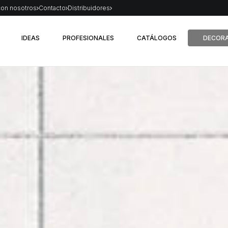
con nosotros
Contacto
Distribuidores
IDEAS
PROFESIONALES
CATÁLOGOS
DECORA