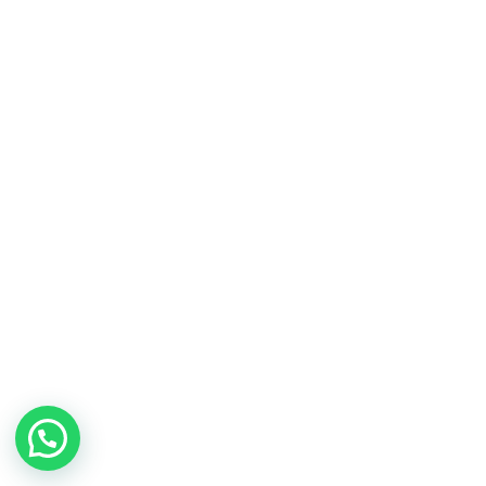
Catálogos en PDF
Descarga los catálogos de todas nuestras
marcas en PDF para poder consultar
nuestros productos sin conexión a internet.
VER