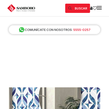
BUSCAR
COMUNÍCATE CON NOSOTROS:
5555-0257
CERÁMICA
SAMBORO
Encuentra
tu
diseño