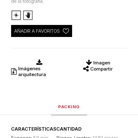
de la fotografía.
AÑADIR A FAVORITOS
Imagen
Imágenes
Compartir
arquitectura
PACKING
CARACTERÍSTICAS
CANTIDAD
Espesor:
6.9 mm
Piezas / metro:
14.82 piezas