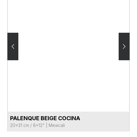
PALENQUE BEIGE COCINA
VER FICHA DEL PRODUCTO
20x31 cm / 8x12"
|
Mexicali