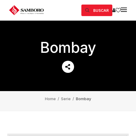
BUSCAR
Bombay
Home
/
Serie
/
Bombay