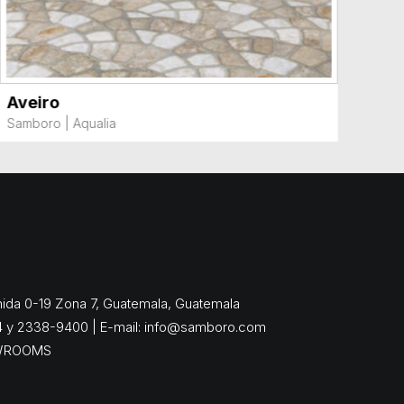
Aveiro
VER MÁS
Samboro
|
Aqualia
enida 0-19 Zona 7, Guatemala, Guatemala
4 y 2338-9400 | E-mail:
info@samboro.com
WROOMS