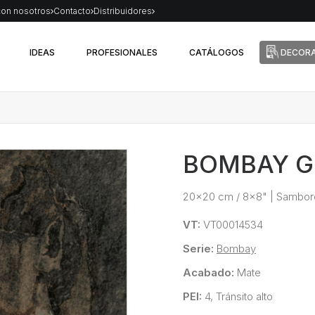
con nosotros
Contacto
Distribuidores
IDEAS
PROFESIONALES
CATÁLOGOS
DECORA
BOMBAY G
20x20 cm / 8x8"
|
Sambor
VT:
VT00014534
Serie:
Bombay
Acabado:
Mate
PEI:
4, Tránsito alto