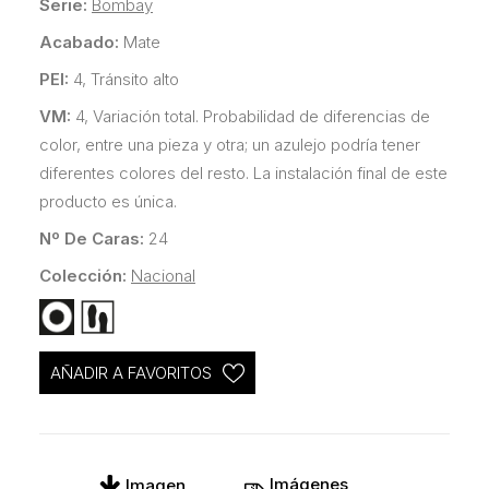
Serie:
Bombay
Acabado:
Mate
PEI:
4, Tránsito alto
VM:
4, Variación total. Probabilidad de diferencias de
color, entre una pieza y otra; un azulejo podría tener
diferentes colores del resto. La instalación final de este
producto es única.
Nº De Caras:
24
Colección:
Nacional
AÑADIR A FAVORITOS
Imágenes
Imagen