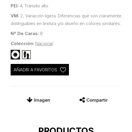
PEI:
4, Tránsito alto
VM:
2, Variación ligera. Diferencias que son claramente
distinguibles en textura y/o diseño en colores similares.
Nº De Caras:
8
Colección:
Nacional
AÑADIR A FAVORITOS
Imagen
Compartir
PRODUCTOS