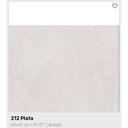
212 Plata
VER FICHA DEL PRODUCTO
43x43 cm / 17x17"
|
Brasilia