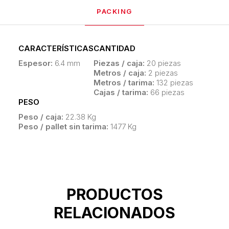
PACKING
CARACTERÍSTICAS
CANTIDAD
Espesor:
6.4 mm
Piezas / caja:
20 piezas
Metros / caja:
2 piezas
Metros / tarima:
132 piezas
Cajas / tarima:
66 piezas
PESO
Peso / caja:
22.38 Kg
Peso / pallet sin tarima:
1477 Kg
PRODUCTOS
RELACIONADOS