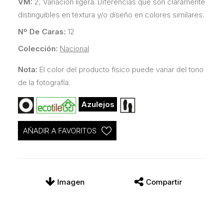
VM:
2, Variación ligera. Diferencias que son claramente
distinguibles en textura y/o diseño en colores similares.
Nº De Caras:
12
Colección:
Nacional
Nota:
El color del producto físico puede variar del tono
de la fotografía.
Azulejos
AÑADIR A FAVORITOS
Imagen
Compartir