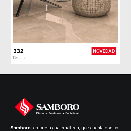
332
NOVEDAD
VER MÁS
Brasilia
Samboro
, empresa guatemalteca, que cuenta con un