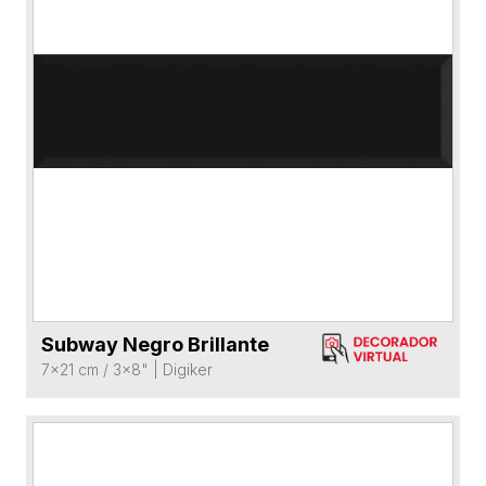
Subway Negro Brillante
VER FICHA DEL PRODUCTO
7x21 cm / 3x8"
|
Digiker