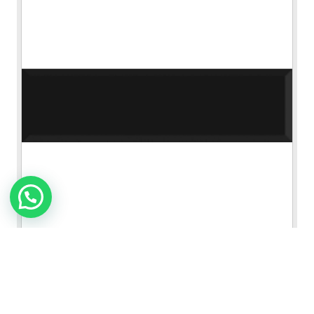
Información sobre pisos cerámicos
Subway Negro Mate
VER FICHA DEL PRODUCTO
7x21 cm / 3x8"
|
Digiker