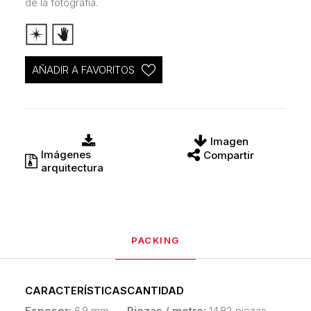
de la fotografía.
AÑADIR A FAVORITOS
Imagen
Imágenes
Compartir
arquitectura
PACKING
CARACTERÍSTICAS
CANTIDAD
Espesor:
6.9 mm
Piezas / metro:
14.82 piezas