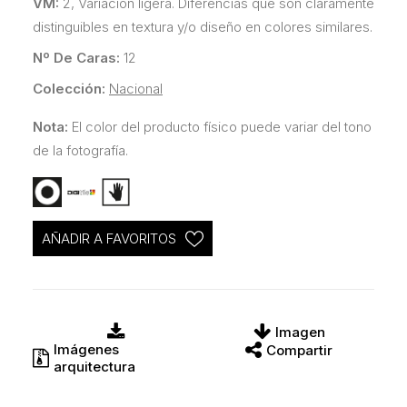
VM:
2, Variación ligera. Diferencias que son claramente
distinguibles en textura y/o diseño en colores similares.
Nº De Caras:
12
Colección:
Nacional
Nota:
El color del producto físico puede variar del tono
de la fotografía.
AÑADIR A FAVORITOS
Imagen
Imágenes
Compartir
arquitectura