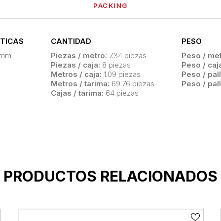
PACKING
TICAS
CANTIDAD
PESO
 mm
Piezas / metro:
7.34 piezas
Peso / met
Piezas / caja:
8 piezas
Peso / caj
Metros / caja:
1.09 piezas
Peso / pall
Metros / tarima:
69.76 piezas
Peso / pall
Cajas / tarima:
64 piezas
PRODUCTOS RELACIONADOS