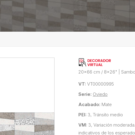
20x66 cm / 8x26"
|
Sambo
VT:
VT00000995
Serie:
Oviedo
Acabado:
Mate
PEI:
3, Tránsito medio
VM:
3, Variación moderada
indicativos de los esperado