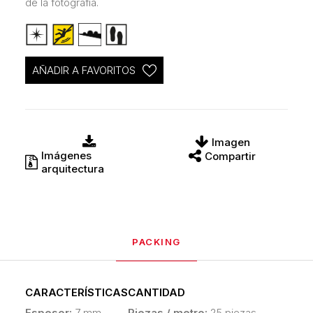
de la fotografía.
AÑADIR A FAVORITOS
Imagen
Imágenes
Compartir
arquitectura
PACKING
CARACTERÍSTICAS
CANTIDAD
Espesor:
7 mm
Piezas / metro:
25 piezas