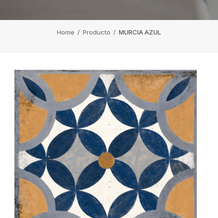
Home
/
Producto
/
MURCIA AZUL