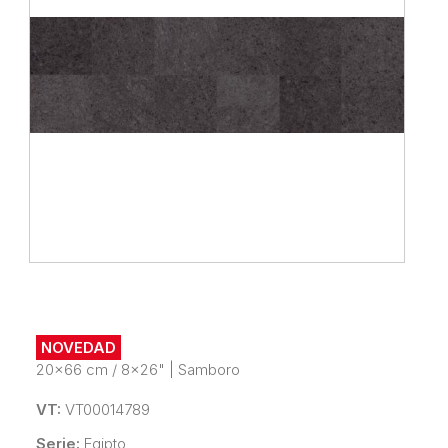
NOVEDAD
20x66 cm / 8x26"
|
Samboro
VT:
VT00014789
Serie:
Egipto