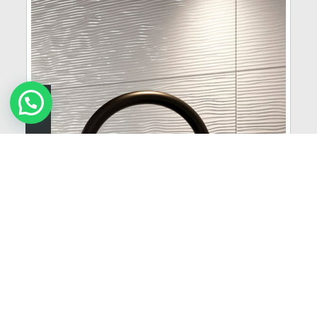
Botero
VER MÁS
Samboro