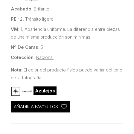
Acabado:
Brillante
PEI:
2, Tránsito ligero
VM:
1, Apariencia uniforme. La diferencia entre piezas
de una misma producción son mínimas.
Nº De Caras:
5
Colección:
Nacional
Nota:
El color del producto físico puede variar del tono
de la fotografía.
Azulejos
AÑADIR A FAVORITOS