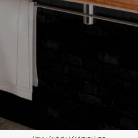
Home
/
Producto
/
Cartagena Negro