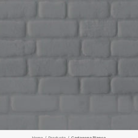
Home
/
Producto
/
Cartagena Blanco