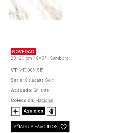
NOVEDAD
20x20 cm / 8x8"
|
Samboro
VT:
VT00014815
Serie:
Calacatta Gold
Acabado:
Brillante
Colección:
Nacional
Azulejos
AÑADIR A FAVORITOS