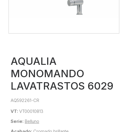
AQUALIA
MONOMANDO
LAVATRASTOS 6029
AQ592261-CR
VT:
VT00010813
Serie:
Belluno
Acabado:
Cromado brillante