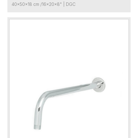
40x50x18 cm /16x20x8"
|
DGC