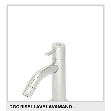
DGC RISE LLAVE LAVAMANOS AGUA FRIA DG5113AF-CR CROMO VQ231
VER FICHA DEL PRODUCTO