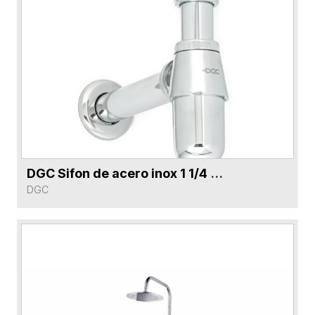
DGC Sifon de acero inox 1 1/4 X 23cm DG9159-CR Cromo 9238
VER FICHA DEL PRODUCTO
DGC