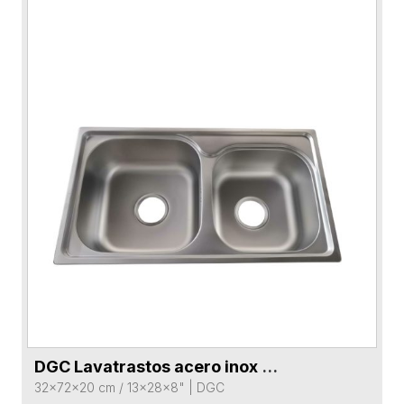
DGC Lavatrastos acero inox DG85552-SS doble fosa
VER FICHA DEL PRODUCTO
32x72x20 cm / 13x28x8"
|
DGC