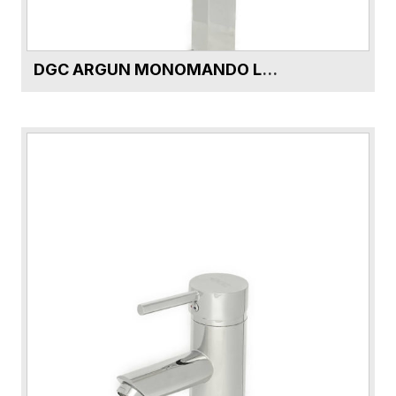
DGC ARGUN MONOMANDO LAVAMANOS ALTO DG51291P-CR CROMO SIN DESAGUE AUTOMATICO 5210A-H
VER FICHA DEL PRODUCTO