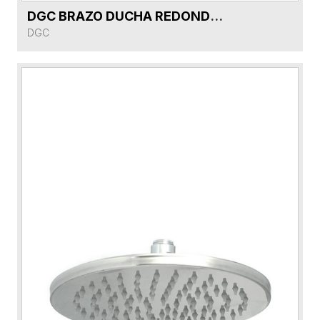
DGC BRAZO DUCHA REDONDO 40cm DG5D351-CR CROMO R04
VER FICHA DEL PRODUCTO
DGC