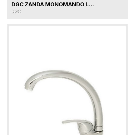
DGC ZANDA MONOMANDO LAVAMANO DG511441P-CR ALTO CROMO CON DESAGÜE PUES 8224A
VER FICHA DEL PRODUCTO
DGC