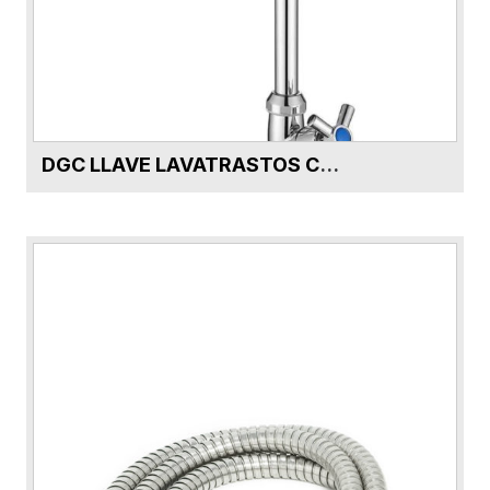
DGC LLAVE LAVATRASTOS CUELLO CISNE ABS DG59431-CR PK9231C
VER FICHA DEL PRODUCTO