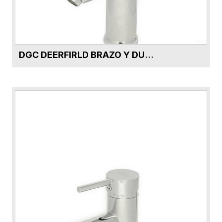
DGC DEERFIRLD BRAZO Y DUCHA ABS DG55185-CR 40cm CROMO SA02-8801
VER FICHA DEL PRODUCTO