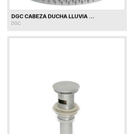
DGC CABEZA DUCHA LLUVIA REDONDA DG5D354G-CR CROMO SSR08
VER FICHA DEL PRODUCTO
DGC