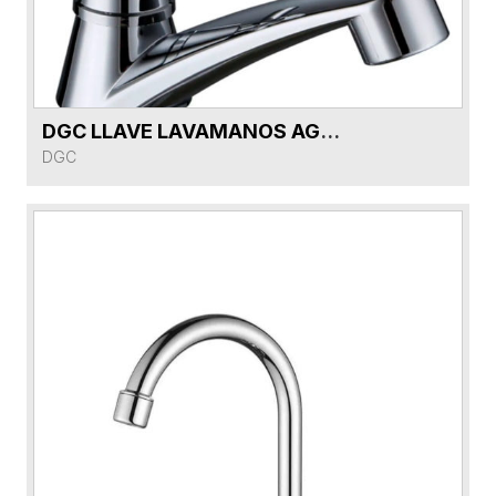
DGC LLAVE LAVAMANOS AGUA FRIA ABS DG51421AF-CR PL8131C
VER FICHA DEL PRODUCTO
DGC