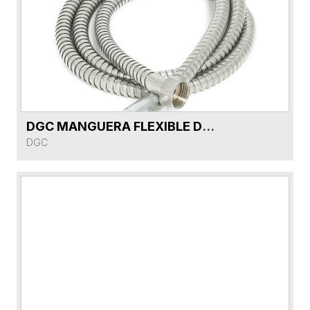
DGC MANGUERA FLEXIBLE DE 1.5 mts DG95197-SS SS150
VER FICHA DEL PRODUCTO
DGC