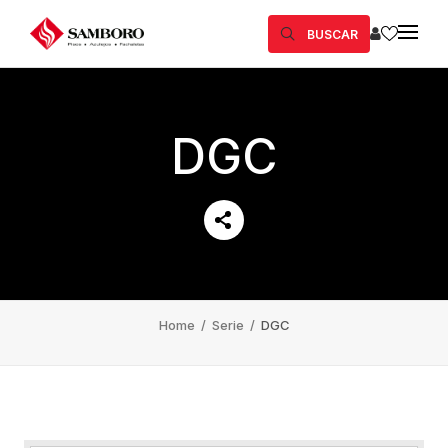
BUSCAR
DGC
Home
/
Serie
/
DGC