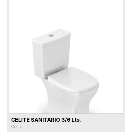
CELITE SANITARIO 3/6 Lts.
VER FICHA DEL PRODUCTO
Celite