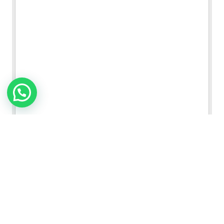
TOLIMÁN VERDE
VER FICHA DEL PRODUCTO
43x43 cm / 17x17"
|
Samboro