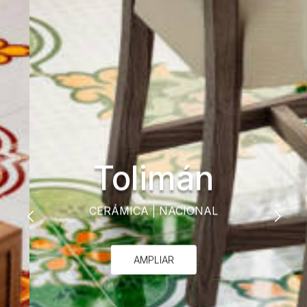
Tolimán
CERÁMICA
|
NACIONAL
AMPLIAR