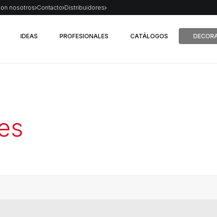
con nosotros
Contacto
Distribuidores
IDEAS
PROFESIONALES
CATÁLOGOS
DECORA
es
s