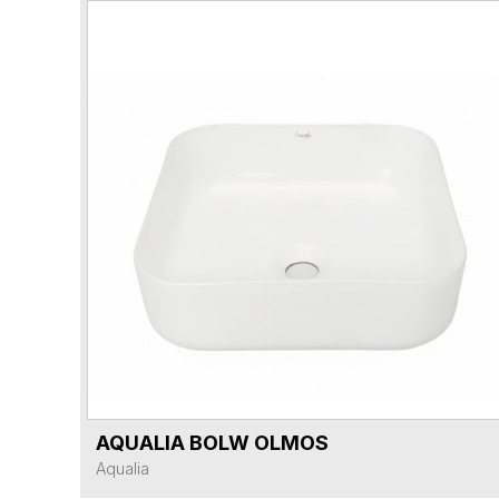
AQUALIA BOLW OLMOS
VER FICHA DEL PRODUCTO
Aqualia