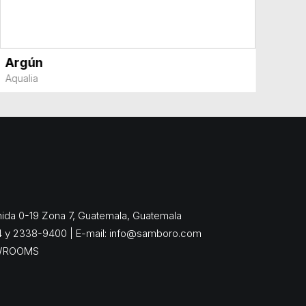
Argún
VER MÁS
Aqualia
enida 0-19 Zona 7, Guatemala, Guatemala
4 y 2338-9400 | E-mail:
info@samboro.com
WROOMS