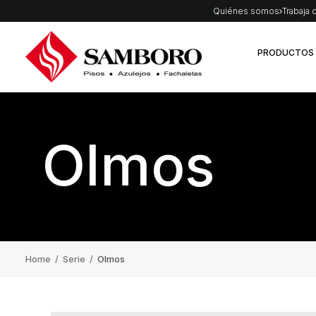
Quiénes somos
Trabaja 
PRODUCTOS
Olmos
Home
/
Serie
/
Olmos