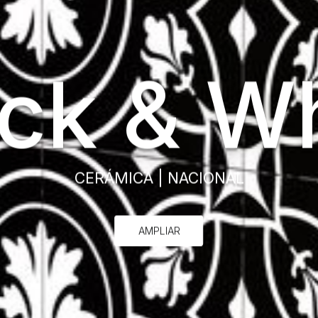
ck & W
CERÁMICA
|
NACIONAL
AMPLIAR