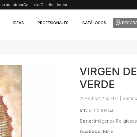
con nosotros
Contacto
Distribuidores
IDEAS
PROFESIONALES
CATÁLOGOS
DECORA
VIRGEN D
VERDE
25x43 cm / 10x17"
|
Sambo
VT:
VT00003140
Serie:
Imágenes Religiosas
Acabado:
Mate