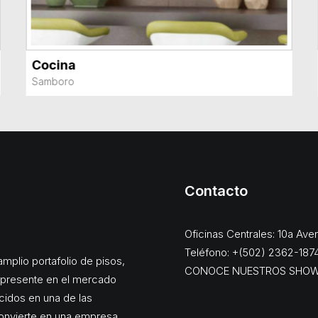
Cocina
VER MÁS
Samboro
Contacto
Oficinas Centrales: 10a Av
Teléfono: +(502) 2362-187
mplio portafolio de pisos,
CONOCE NUESTROS SHO
, presente en el mercado
cidos en una de las
onvierte en una empresa