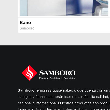
Baño
AD
VER MÁS
Samboro
Samboro
, empresa guatemalteca, que cuenta con un a
azulejos y fachaletas cerámicas de la más alta calidad
nacional e internacional. Nuestros productos son produ
fábricas más modernas en Latinoamérica, lo que nos c