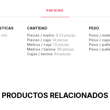
PACKING
STICAS
CANTIDAD
PESO
4 mm
Piezas / metro:
9.24 piezas
Peso / metr
Piezas / caja:
14 piezas
Peso / caja
Metros / caja:
1.5 piezas
Peso / palle
Metros / tarima:
96 piezas
Peso / pall
Cajas / tarima:
64 piezas
PRODUCTOS RELACIONADOS