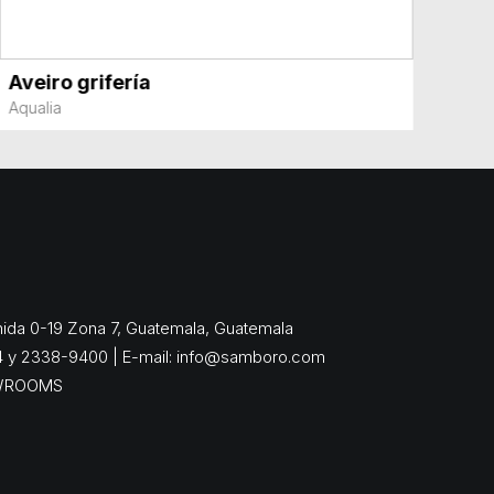
Aveiro grifería
VER MÁS
Aqualia
enida 0-19 Zona 7, Guatemala, Guatemala
4 y 2338-9400 | E-mail:
info@samboro.com
WROOMS