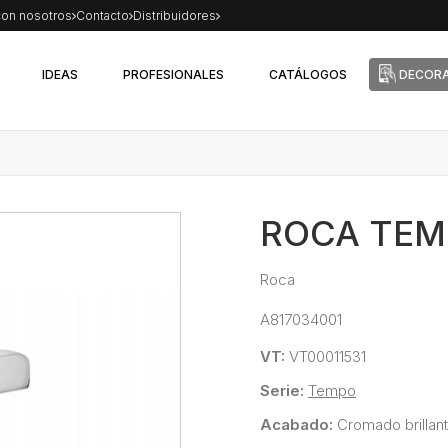
con nosotros
Contacto
Distribuidores
IDEAS
PROFESIONALES
CATÁLOGOS
DECORA
ROCA TEM
Roca
A817034001
VT:
VT00011531
Serie:
Tempo
Acabado:
Cromado brillan