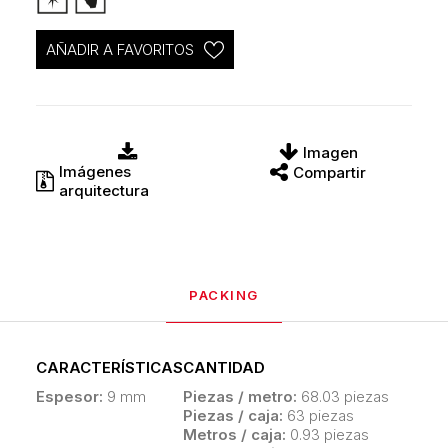
AÑADIR A FAVORITOS
Imagen
Imágenes
Compartir
arquitectura
PACKING
CARACTERÍSTICAS
CANTIDAD
Espesor:
9 mm
Piezas / metro:
68.03 piezas
Piezas / caja:
63 piezas
Metros / caja:
0.93 piezas