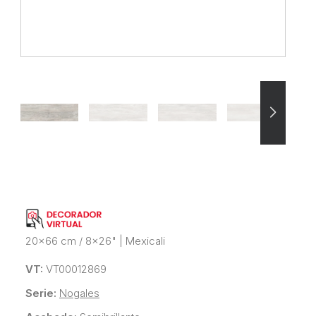
20x66 cm / 8x26"
|
Mexicali
VT:
VT00012869
Serie:
Nogales