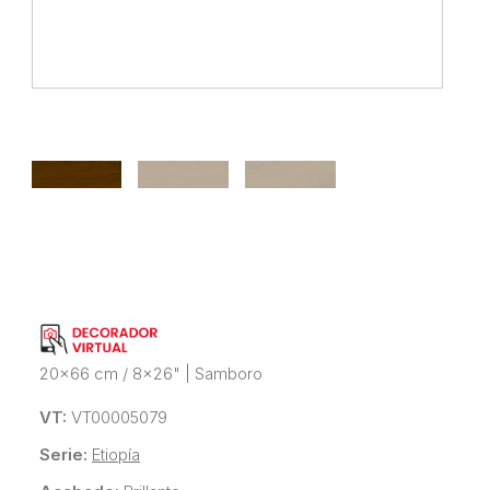
20x66 cm / 8x26"
|
Samboro
VT:
VT00005079
Serie:
Etiopía