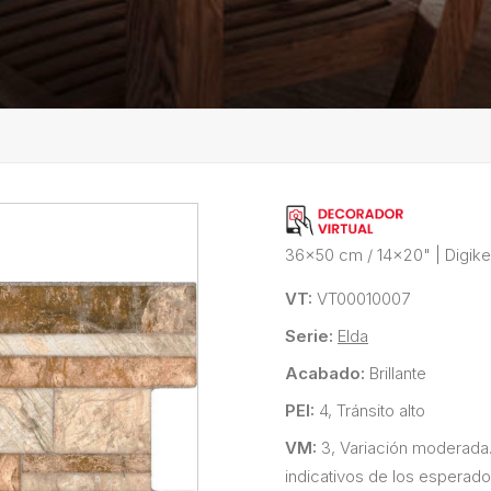
36x50 cm / 14x20"
|
Digike
VT:
VT00010007
Serie:
Elda
Acabado:
Brillante
PEI:
4, Tránsito alto
VM:
3, Variación moderada
indicativos de los esperado