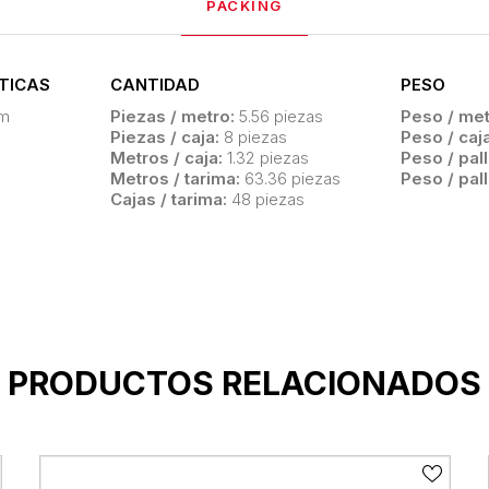
PACKING
TICAS
CANTIDAD
PESO
m
Piezas / metro:
5.56 piezas
Peso / met
Piezas / caja:
8 piezas
Peso / caja
Metros / caja:
1.32 piezas
Peso / pall
Metros / tarima:
63.36 piezas
Peso / pall
Cajas / tarima:
48 piezas
PRODUCTOS RELACIONADOS