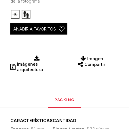
de la fotografía.
AÑADIR A FAVORITOS
Imagen
Imágenes
Compartir
arquitectura
PACKING
CARACTERÍSTICAS
CANTIDAD
Espesor:
8.1 mm
Piezas / metro:
5.33 piezas