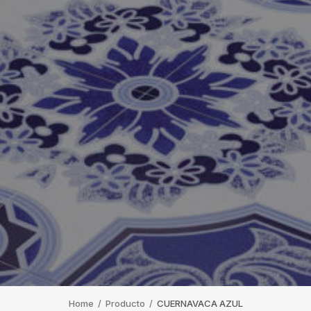
Home
/
Producto
/
CUERNAVACA AZUL