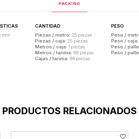
PACKING
STICAS
CANTIDAD
PESO
9 mm
Piezas / metro:
25 piezas
Peso / metr
Piezas / caja:
25 piezas
Peso / caja:
Metros / caja:
1 piezas
Peso / palle
Metros / tarima:
96 piezas
Peso / palle
Cajas / tarima:
96 piezas
PRODUCTOS RELACIONADOS