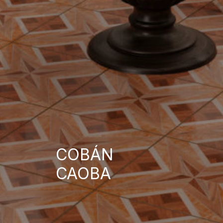
COBÁN
CAOBA