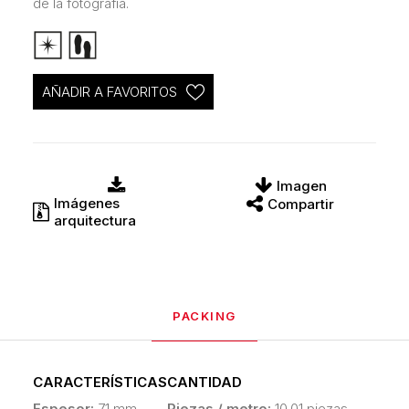
de la fotografía.
AÑADIR A FAVORITOS
Imagen
Imágenes
Compartir
arquitectura
PACKING
CARACTERÍSTICAS
CANTIDAD
Espesor:
7.1 mm
Piezas / metro:
10.01 piezas