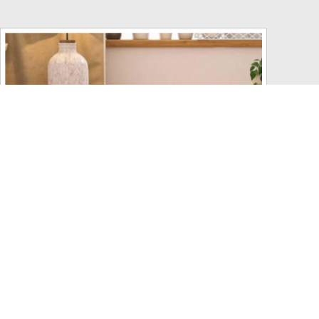
852
VER MÁS