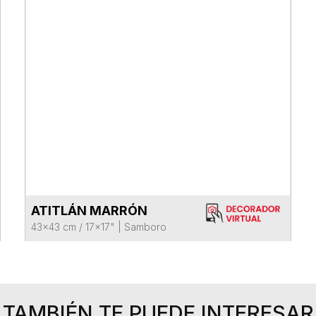
ATITLÁN MARRÓN
VER FICHA DEL PRODUCTO
43x43 cm / 17x17"
|
Samboro
TAMBIÉN TE PUEDE INTERESAR