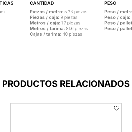
TICAS
CANTIDAD
PESO
mm
Piezas / metro:
5.33 piezas
Peso / metro
Piezas / caja:
9 piezas
Peso / caja:
Metros / caja:
1.7 piezas
Peso / pallet
Metros / tarima:
81.6 piezas
Peso / palle
Cajas / tarima:
48 piezas
PRODUCTOS RELACIONADOS