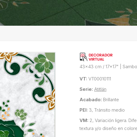
43x43 cm / 17x17"
|
Sambo
VT:
VT00010111
Serie:
Atitlán
Acabado:
Brillante
PEI:
3, Tránsito medio
VM:
2, Variación ligera. Di
textura y/o diseño en colore