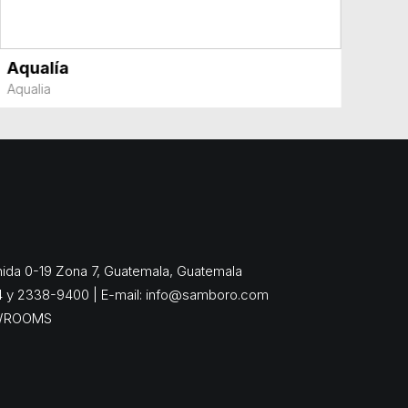
Aqualía
VER MÁS
Aqualia
enida 0-19 Zona 7, Guatemala, Guatemala
4 y 2338-9400 | E-mail:
info@samboro.com
WROOMS