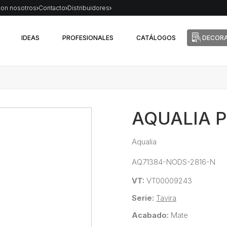
con nosotros
Contacto
Distribuidores
IDEAS
PROFESIONALES
CATÁLOGOS
DECORA
AQUALIA 
Aqualia
AQ71384-NODS-2816-N
VT:
VT00009243
Serie:
Tavira
Acabado:
Mate