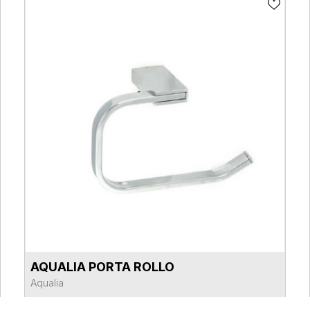
AQUALIA PORTA ROLLO
VER FICHA DEL PRODUCTO
Aqualia