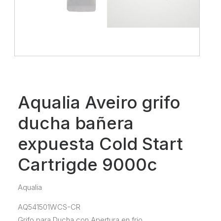
Aqualia Aveiro grifo
ducha bañera
expuesta Cold Start
Cartrigde 9000c
Aqualia
AQ541501WCS-CR
Grifo para Ducha con Apertura en frio