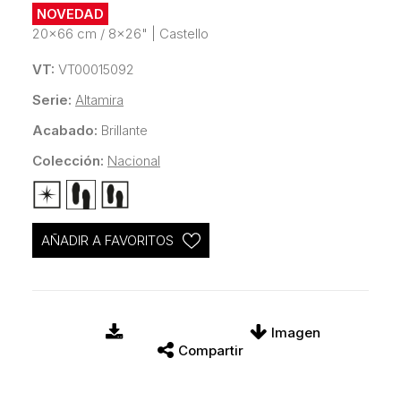
NOVEDAD
20x66 cm / 8x26"
|
Castello
VT:
VT00015092
Serie:
Altamira
Acabado:
Brillante
Colección:
Nacional
AÑADIR A FAVORITOS
Imagen
Compartir