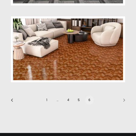
1
…
4
5
6