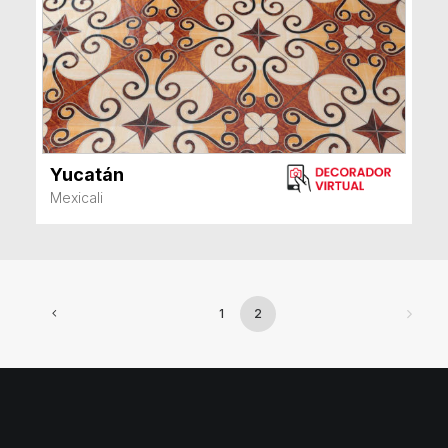
Yucatán
VER MÁS
Mexicali
1
2