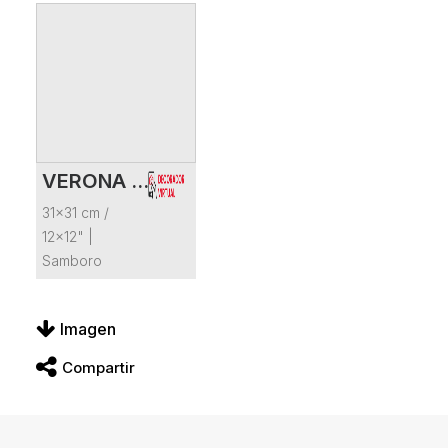
VERONA CUERO
VER FICHA DEL PRODUCTO
31x31 cm /
12x12"
|
Samboro
Imagen
Compartir