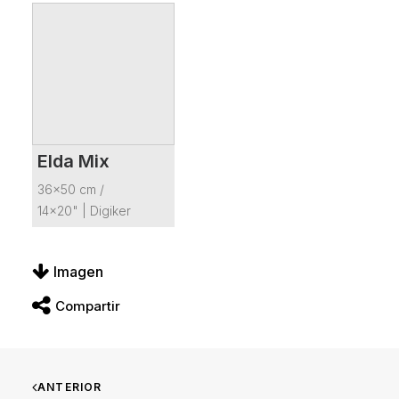
Elda Mix
VER FICHA DEL PRODUCTO
36x50 cm /
14x20"
|
Digiker
Imagen
Compartir
ANTERIOR