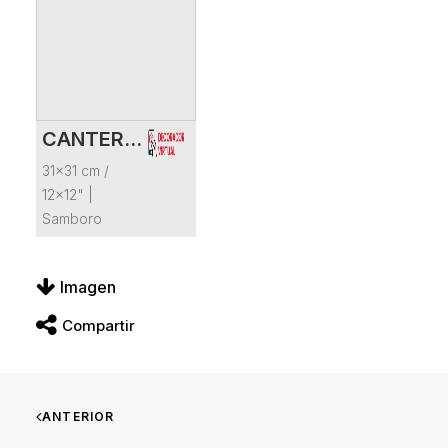
CANTERA BLANCO
VER FICHA DEL PRODUCTO
31x31 cm /
12x12"
|
Samboro
Imagen
Compartir
ANTERIOR