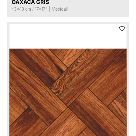
OAXACA GRIS
VER FICHA DEL PRODUCTO
43x43 cm / 17x17"
|
Mexicali