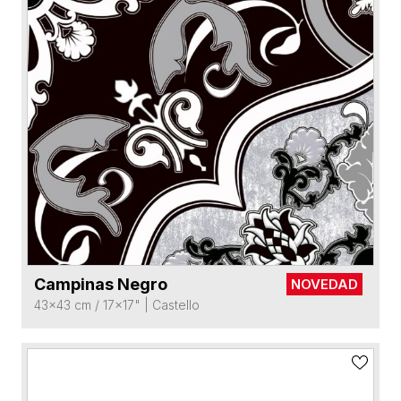
Campinas Negro
NOVEDAD
VER FICHA DEL PRODUCTO
43x43 cm / 17x17"
|
Castello