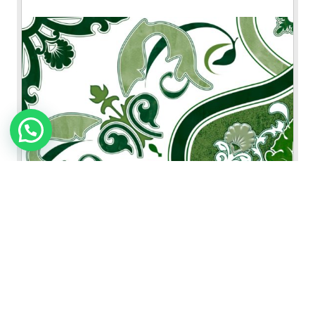
Campinas Verde
NOVEDAD
VER FICHA DEL PRODUCTO
43x43 cm / 17x17"
|
Castello